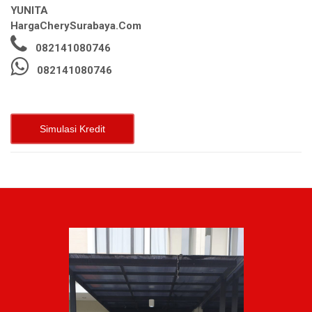
YUNITA
HargaCherySurabaya.Com
082141080746
082141080746
Simulasi Kredit